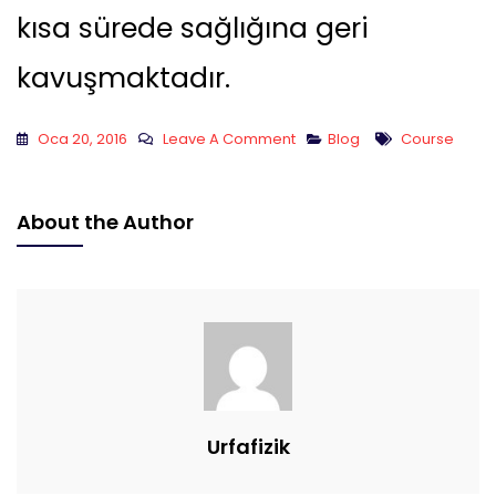
kısa sürede sağlığına geri
kavuşmaktadır.
On
Tags
Oca 20, 2016
Leave A Comment
Blog
Course
EVDE
FİZİK
About the Author
TEDAVİ
Urfafizik