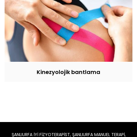
Kinezyolojik bantlama
ŞANLIURFA İYİ FİZYOTERAPİST, ŞANLIURFA MANUEL TERAPİ,