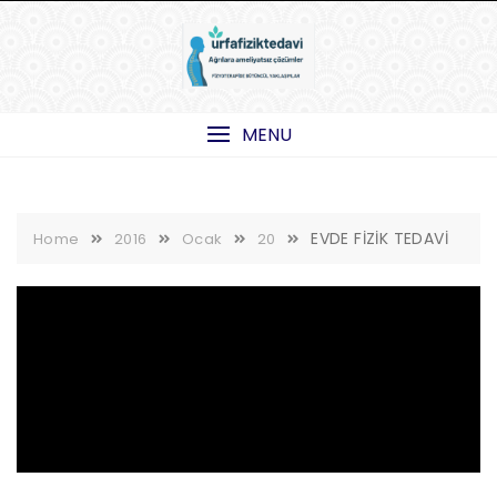
Skip
to
content
MENU
EVDE FİZİK TEDAVİ
Home
2016
Ocak
20