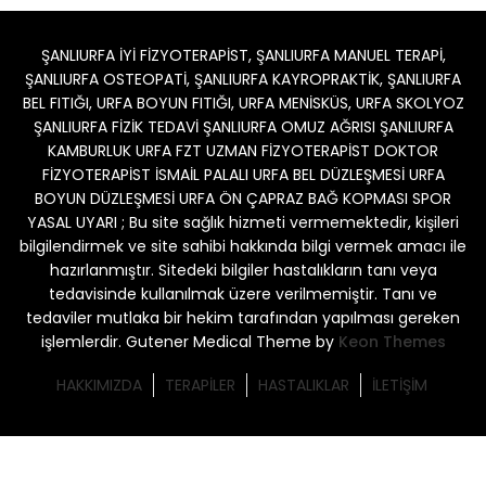
ŞANLIURFA İYİ FİZYOTERAPİST, ŞANLIURFA MANUEL TERAPİ,
ŞANLIURFA OSTEOPATİ, ŞANLIURFA KAYROPRAKTİK, ŞANLIURFA
BEL FITIĞI, URFA BOYUN FITIĞI, URFA MENİSKÜS, URFA SKOLYOZ
ŞANLIURFA FİZİK TEDAVİ ŞANLIURFA OMUZ AĞRISI ŞANLIURFA
KAMBURLUK URFA FZT UZMAN FİZYOTERAPİST DOKTOR
FİZYOTERAPİST İSMAİL PALALI URFA BEL DÜZLEŞMESİ URFA
BOYUN DÜZLEŞMESİ URFA ÖN ÇAPRAZ BAĞ KOPMASI SPOR
YASAL UYARI ; Bu site sağlık hizmeti vermemektedir, kişileri
bilgilendirmek ve site sahibi hakkında bilgi vermek amacı ile
hazırlanmıştır. Sitedeki bilgiler hastalıkların tanı veya
tedavisinde kullanılmak üzere verilmemiştir. Tanı ve
tedaviler mutlaka bir hekim tarafından yapılması gereken
işlemlerdir. Gutener Medical Theme by
Keon Themes
HAKKIMIZDA
TERAPİLER
HASTALIKLAR
İLETİŞİM